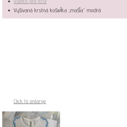
Všetko pre krst
Vyšívaná krstná košieľka „mašľa“ modrá
Click to enlarge