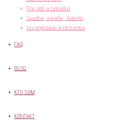
Pre deti a bábätká
Svadba, výročie, Valentín
1.sv.prijímanie a birmovka
FAQ
BLOG
KTO SOM
KONTAKT