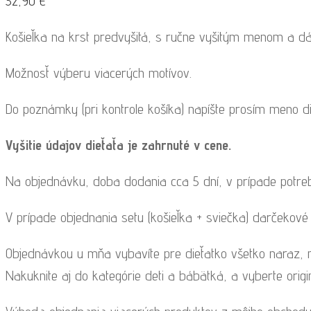
32,90
€
Košieľka na krst predvyšitá, s ručne vyšitým menom a d
Možnosť výberu viacerých motívov.
Do poznámky (pri kontrole košíka) napíšte prosím meno di
Vyšitie údajov dieťaťa je zahrnuté v cene.
Na objednávku, doba dodania cca 5 dní, v prípade potr
V prípade objednania setu (košieľka + sviečka) darčekové
Objednávkou u mňa vybavíte pre dieťatko všetko naraz, n
Nakuknite aj do kategórie deti a bábätká, a vyberte origi