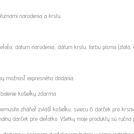
átumami narodenia a krstu.
eťaťa, dátum narodenia, dátum krstu, farbu písma (zlatá, m
eby možnosť expresného dodania.
 balenie košieľky zdarma.
emusíte zháňať zvlášť košieľku, sviecu či darček pre krsn
nálny darček pre dieťatko. Všetky moje produkty sú ručná pr