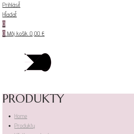
Prihlásiť
Hľadať
0
0
Môj košík
0,00
€
PRODUKTY
Home
Produkty