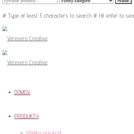
Hľadať
# Type at least 3 characters to search
# Hit enter to se
DOMOV
PRODUKTY
Všetko pre krst