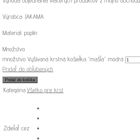
Výhoda objednania viacerých produktov z môjho obchodu
Výrobca: JAKAMA
Materiál: poplín
Množstvo
množstvo Vyšívaná krstná košieľka "mašľa" modrá
Pridať do obľúbených
Pridať do košíka
Kategória
Všetko pre krst
Zdieľať cez