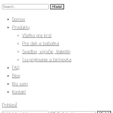
Hľadať
Domov
Produkty
Všetko pre krst
Pre deti a bábätká
Svadba, výročie, Valentín
1.sv.prijímanie a birmovka
FAQ
Blog
Kto som
Kontakt
Prihlásiť