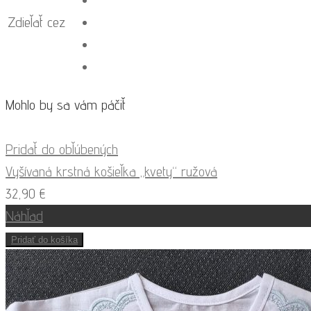
Zdieľať cez
Mohlo by sa vám páčiť
Pridať do obľúbených
Vyšívaná krstná košieľka „kvety“ ružová
32,90
€
Náhľad
Pridať do košíka