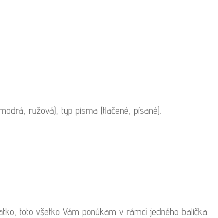
odrá, ružová), typ písma (tlačené, písané).
iatko, toto všetko Vám ponúkam v rámci jedného balíčka.