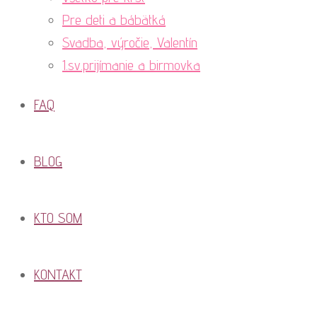
Pre deti a bábätká
Svadba, výročie, Valentín
1.sv.prijímanie a birmovka
FAQ
BLOG
KTO SOM
KONTAKT