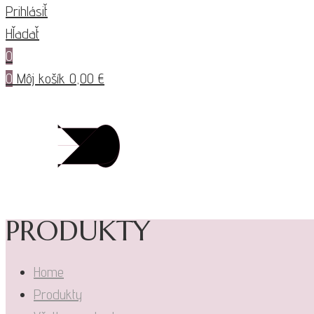
Prihlásiť
Hľadať
0
0
Môj košík
0,00
€
PRODUKTY
Home
Produkty