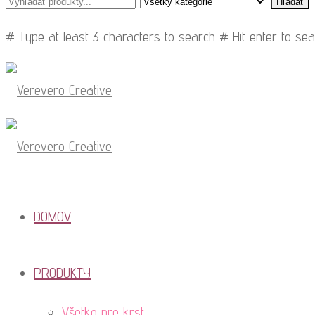
Hľadať
# Type at least 3 characters to search
# Hit enter to se
DOMOV
PRODUKTY
Všetko pre krst