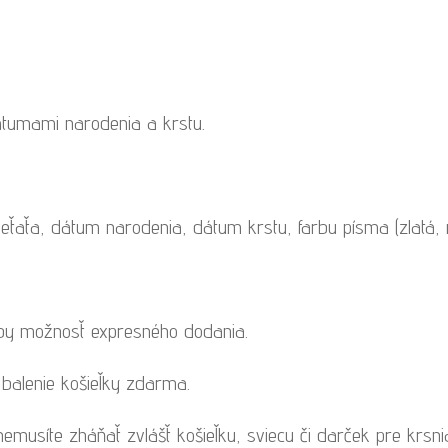
átumami narodenia a krstu.
eťaťa, dátum narodenia, dátum krstu, farbu písma (zlatá, m
eby možnosť expresného dodania.
 balenie košieľky zdarma.
emusíte zháňať zvlášť košieľku, sviecu či darček pre krsn