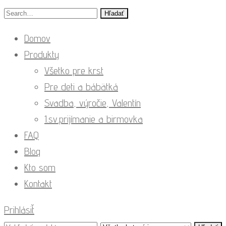
Hľadať
Domov
Produkty
Všetko pre krst
Pre deti a bábätká
Svadba, výročie, Valentín
1.sv.prijímanie a birmovka
FAQ
Blog
Kto som
Kontakt
Prihlásiť