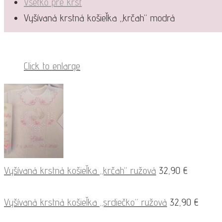
Všetko pre krst
Vyšívaná krstná košieľka „krčah“ modrá
Click to enlarge
Vyšívaná krstná košieľka „krčah“ ružová
32,90
€
Vyšívaná krstná košieľka „srdiečko“ ružová
32,90
€