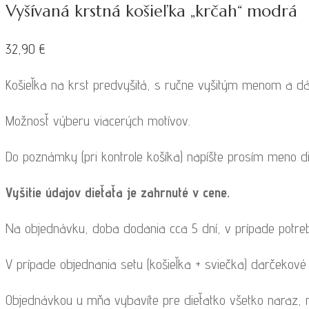
Vyšívaná krstná košieľka „krčah“ modrá
32,90
€
Košieľka na krst predvyšitá, s ručne vyšitým menom a d
Možnosť výberu viacerých motívov.
Do poznámky (pri kontrole košíka) napíšte prosím meno di
Vyšitie údajov dieťaťa je zahrnuté v cene.
Na objednávku, doba dodania cca 5 dní, v prípade potr
V prípade objednania setu (košieľka + sviečka) darčekové
Objednávkou u mňa vybavíte pre dieťatko všetko naraz, n